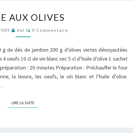
CAKE
E AUX OLIVES
AUX
OLIVES
Commentaires
 2009
Val
0 Commentaire
00 g de dés de jambon 200 g d’olives vertes dénoyautées
4 oeufs 10 cl de vin blanc sec 5 cl d’huile d’olive 1 sachet
réparation : 20 minutes Préparation : Préchauffer le four
e, la levure, les oeufs, le vin blanc et l’huile d’olive.
e…
LIRE LA SUITE
LIRE LA SUITE