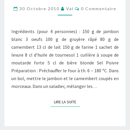
JAMBON,
Commentaires
30 Octobre 2010
Val
0 Commentaire
À
LA
BIÈRE
Ingrédients (pour 4 personnes) : 150 g de jambon
ET
blanc 3 oeufs 100 g de gruyère râpé 80 g de
À
camembert 13 cl de lait 150 g de farine 1 sachet de
LA
levure 8 cl d’huile de tournesol 1 cuillère à soupe de
MOUTARDE
moutarde forte 5 cl de bière blonde Sel Poivre
Préparation : Préchauffer le four à th. 6 – 180 °C. Dans
un bol, mettre le jambon et le camembert coupés en
morceaux. Dans un saladier, mélanger les…
LIRE LA SUITE
LIRE LA SUITE