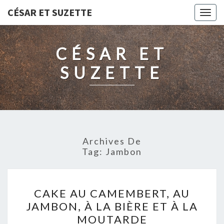
CÉSAR ET SUZETTE
Togg
navig
CÉSAR ET
SUZETTE
Archives De
Tag:
Jambon
CAKE
CAKE AU CAMEMBERT, AU
AU
JAMBON, À LA BIÈRE ET À LA
CAMEMBERT,
MOUTARDE
AU