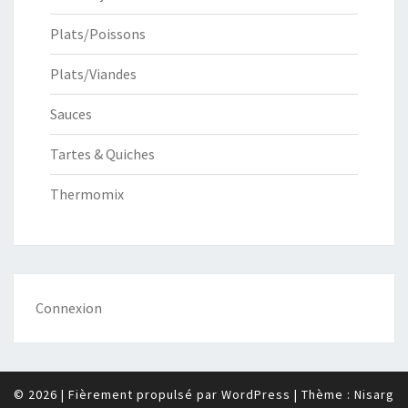
Plats/Poissons
Plats/Viandes
Sauces
Tartes & Quiches
Thermomix
Connexion
© 2026
|
Fièrement propulsé par
WordPress
|
Thème :
Nisarg