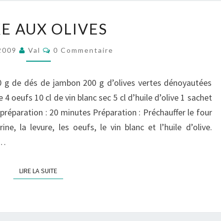
CAKE
E AUX OLIVES
AUX
OLIVES
Commentaires
 2009
Val
0 Commentaire
00 g de dés de jambon 200 g d’olives vertes dénoyautées
4 oeufs 10 cl de vin blanc sec 5 cl d’huile d’olive 1 sachet
réparation : 20 minutes Préparation : Préchauffer le four
e, la levure, les oeufs, le vin blanc et l’huile d’olive.
e…
LIRE LA SUITE
LIRE LA SUITE