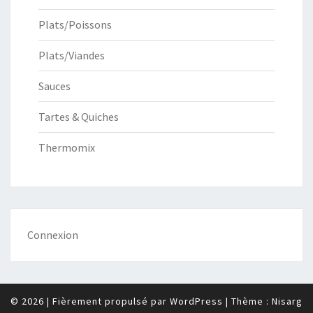
Plats/Poissons
Plats/Viandes
Sauces
Tartes & Quiches
Thermomix
Connexion
© 2026
|
Fièrement propulsé par
WordPress
|
Thème :
Nisarg