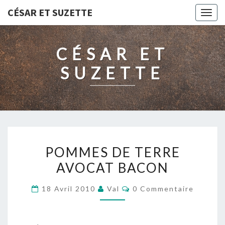
CÉSAR ET SUZETTE
Togg
navig
CÉSAR ET
SUZETTE
POMMES
POMMES DE TERRE
DE
AVOCAT BACON
TERRE
AVOCAT
Commentaires
18 Avril 2010
Val
0 Commentaire
BACON